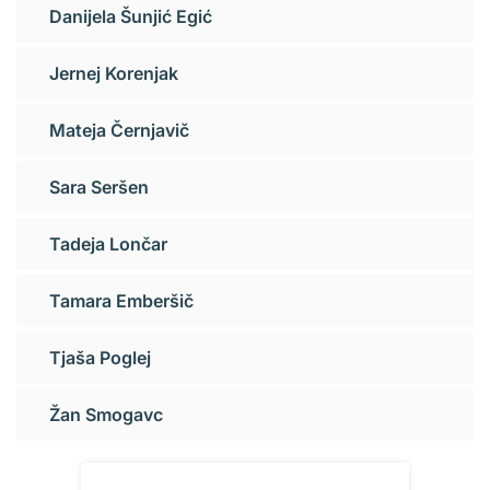
Danijela Šunjić Egić
Jernej Korenjak
Mateja Černjavič
Sara Seršen
Tadeja Lončar
Tamara Emberšič
Tjaša Poglej
Žan Smogavc