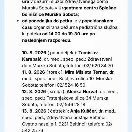
ure
v dežurni službi Zdravstvenega doma
Murska Sobota v
Urgentnem centru Splošne
bolnišnice Murska Sobota
;
od ponedeljka do petka
je v
popoldanskem
času
organizirana dežurna pediatrična služba,
ki poteka
od 14.00 do 19.30 ure po
naslednjem razporedu:
10. 8. 2026
( ponedeljek ):
Tomislav
Karabaić
, dr. med., spec. ped.; Zdravstveni
dom Murska Sobota; telefon: 02/ 620 84 70
11. 8. 2026
( torek ):
Mira Misleta Ternar
, dr.
med., spec. ped.; Kocljeva ulica 10 Murska
Sobota; telefon: 02/ 524 16 50
12. 8. 2026
( sreda ):
Alenka Horvat
, dr. med.,
spec. ped.; Trstenjakova ulica 34 Murska
Sobota; telefon: 02/ 546 28 18
13. 8. 2026
( četrtek ):
Anja Kuščer
, dr. med.,
spec. ped.; Zdravstvena postaja Beltinci,
Cvetno naselje 1, 9231 Beltinci; telefon: 02/
542 25 76